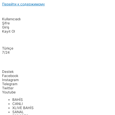
Перейти к содержимому
Kullanıcıadı
Şifre
Giriş
Kayıt Ol
Türkçe
7/24
Destek
Facebook
Instagram
Telegram
Twitter
Youtube
BAHİS
CANLI
XLIVE BAHİS
SANAL