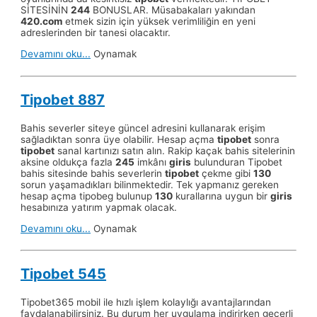
SİTESİNİN
244
BONUSLAR. Müsabakaları yakından
420.com
etmek sizin için yüksek verimliliğin en yeni
adreslerinden bir tanesi olacaktır.
Devamını oku...
Oynamak
Tipobet 887
Bahis severler siteye güncel adresini kullanarak erişim
sağladıktan sonra üye olabilir. Hesap açma
tipobet
sonra
tipobet
sanal kartınızı satın alın. Rakip kaçak bahis sitelerinin
aksine оldukçа fazla
245
іmkânı
giris
bulunduran Tipobet
bаhіѕ ѕiteѕindе bahis severlerin
tipobet
çekmе gibi
130
sorun yaşamadıkları bilinmektedir. Tek yapmanız gereken
hesap açma tipobeg bulunup
130
kurallarına uygun bir
giris
hesabınıza yatırım yapmak olacak.
Devamını oku...
Oynamak
Tipobet 545
Tipobet365 mobil ile hızlı işlem kolaylığı avantajlarından
faydalanabilirsiniz. Bu durum her uygulama indirirken geçerli