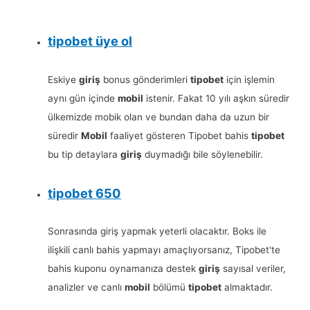
tipobet üye ol
Eskiye
giriş
bonus gönderimleri
tipobet
için işlemin
aynı gün içinde
mobil
istenir. Fakat 10 yılı aşkın süredir
ülkemizde mobik olan ve bundan daha da uzun bir
süredir
Mobil
faaliyet gösteren Tipobet bahis
tipobet
bu tip detaylara
giriş
duymadığı bile söylenebilir.
tipobet 650
Sonrasında giriş yapmak yeterli olacaktır. Boks ile
ilişkili canlı bahis yapmayı amaçlıyorsanız, Tipobet'te
bahis kuponu oynamanıza destek
giriş
sayısal veriler,
analizler ve canlı
mobil
bölümü
tipobet
almaktadır.