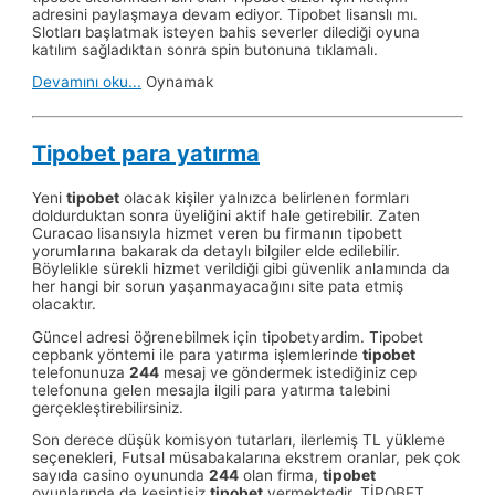
adresini paylaşmaya devam ediyor. Tipobet lisanslı mı.
Slotları başlatmak isteyen bahis severler dilediği oyuna
katılım sağladıktan sonra spin butonuna tıklamalı.
Devamını oku...
Oynamak
Tipobet para yatırma
Yeni
tipobet
olacak kişiler yalnızca belirlenen formları
doldurduktan sonra üyeliğini aktif hale getirebilir. Zaten
Curacao lisansıyla hizmet veren bu firmanın tipobett
yorumlarına bakarak da detaylı bilgiler elde edilebilir.
Böylelikle sürekli hizmet verildiği gibi güvenlik anlamında da
her hangi bir sorun yaşanmayacağını site pata etmiş
olacaktır.
Güncel adresi öğrenebilmek için tipobetyardim. Tipobet
cepbank yöntemi ile para yatırma işlemlerinde
tipobet
telefonunuza
244
mesaj ve göndermek istediğiniz cep
telefonuna gelen mesajla ilgili para yatırma talebini
gerçekleştirebilirsiniz.
Son derece düşük komisyon tutarları, ilerlemiş TL yükleme
seçenekleri, Futsal müsabakalarına ekstrem oranlar, pek çok
sayıda casino oyununda
244
olan firma,
tipobet
oyunlarında da kesintisiz
tipobet
vermektedir. TİPOBET